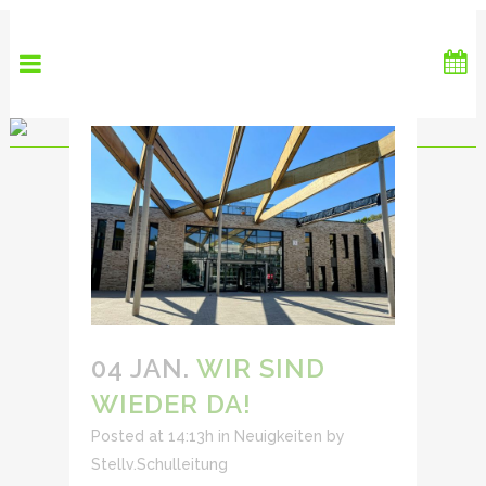
04 JAN.
WIR SIND
WIEDER DA!
Posted at 14:13h
in
Neuigkeiten
by
Stellv.Schulleitung